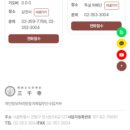
기도비
0 0 0
장소
특설 위패단
바로가기
장소
삼천사
바로가기
문의
02-353-3004
문의
02-359-7766, 02-
전화접수
353-3004
전화접수
개인정보처리방침
이메일무단수집거부
주소
서울특별시 은평구 연서로54길 127
사업자등록번호
101-82-76681
TEL
02-353-3004
FAX
02-351-3004